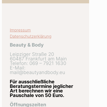
Impressum
Datenschutzerklärung
Beauty & Body
Leipziger Straße 20
60487 Frankfurt am Main
Telefon: 069 – 7921 1630
E-Mail:
mail@beautyandbody.eu
Für ausschließliche
Beratungstermine jeglicher
Art berechnen wir eine
Pauschale von 50 Euro.
Öffnungszeiten