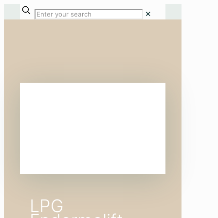
✕
LPG